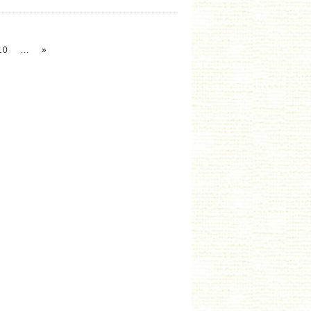
10
...
»