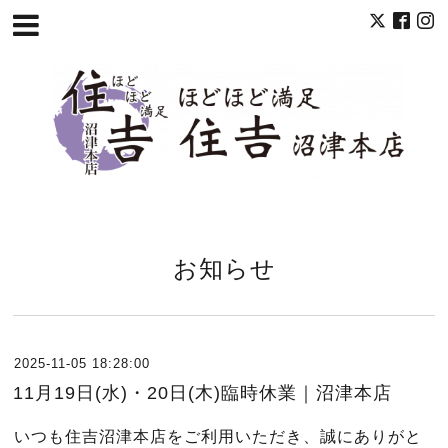
お知らせ
2025-11-05 18:28:00
11月19日(水)・20日(木)臨時休業｜沼津本店
いつも住吉沼津本店をご利用いただき、誠にありがと