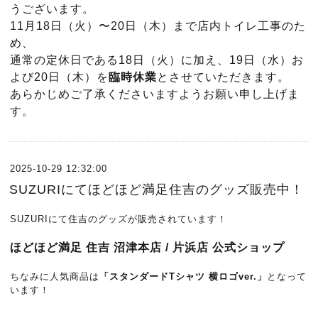
うございます。
11月18日（火）〜20日（木）まで店内トイレ工事のた
め、
通常の定休日である18日（火）に加え、19日（水）お
よび20日（木）を
臨時休業
とさせていただきます。
あらかじめご了承くださいますようお願い申し上げま
す。
2025-10-29 12:32:00
SUZURIにてほどほど満足住吉のグッズ販売中！
SUZURIにて住吉のグッズが販売されています！
ほどほど満足 住吉 沼津本店 / 片浜店 公式ショップ
ちなみに人気商品は
「スタンダードTシャツ 横ロゴver.」
となって
います！