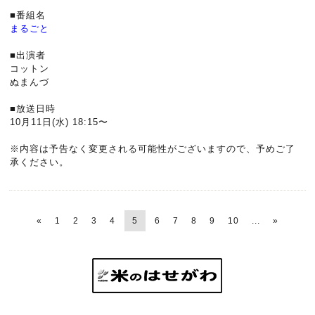
■番組名
まるごと
■出演者
コットン
ぬまんづ
■放送日時
10月11日(水) 18:15〜
※内容は予告なく変更される可能性がございますので、予めご了
承ください。
«
1
2
3
4
5
6
7
8
9
10
...
»