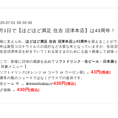
20-07-01 09:30:00
7月1日で【ほどほど満足 住吉 沼津本店】は43周年！
様に支えられ、
ほどほど満足 住吉 沼津本店
は
43周年
を迎えることがで
年は新型コロナウイルスの流行など大変な年となっていますが、住吉沼
住吉沼津本店を好きでいてくれる皆さまのためにも益々精進して頑張っ
こで、皆様に日頃の感謝を込めて
ソフトドリンク・生ビール・日本酒
を
 対象メニュー 】
43円
ソフトドリンク(オレンジ or コーラ or ウーロン茶) →
(税抜)
通常の瓶のジュースではなくグラスでの提供です。
430円
生ビール 中 →
が
(税込)
通常650円(税込)
430円
〆張鶴 →
(税込)